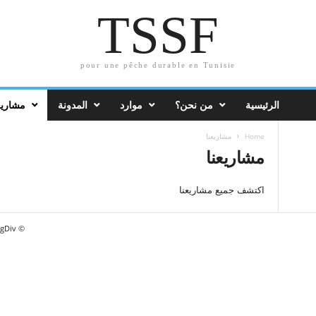
TSSF
pour une pêche durable en Tunisie
الرئيسية
من نحن؟
موارد
المدونة
مشاريع
Home
مشاريعنا
مشاريعنا
اكتشف جميع مشاريعنا
© Newsmag WordPress Theme by TagDiv