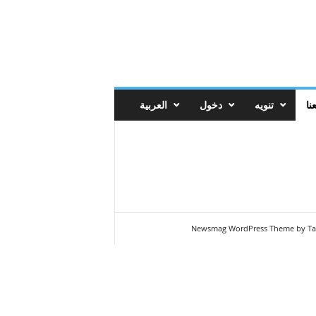
نا
تنويه
دخول
العربية