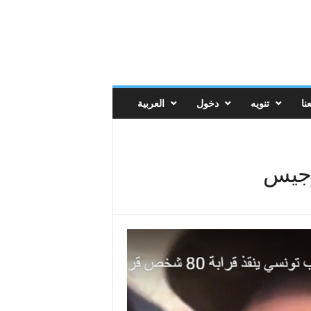
نا
تنويه
دخول
العربية