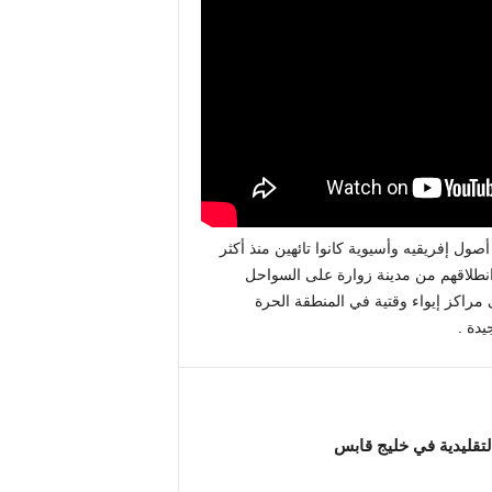
 جرجيس ،وهم من أصول إفريقيه وأسيوية كانوا تائهين منذ أكثر
إلى إيطاليا على متن زورق صغير ،وأكد لنا بعضهم أنهم كانوا أكثر من 92 شخص عند انطلاقهم من مدينة زوارة على السواحل
 مراكز إيواء وقتية في المنطقة الحرة
يدة .
لتقليدية في خليج قابس