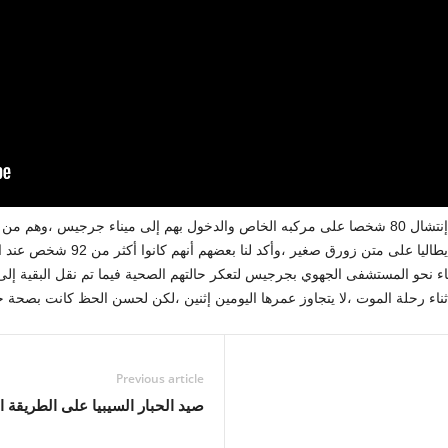
تمكن ليلة أمس بحار أصيل مدينة جرجيس من إنتشال 80 شخصا على مركبه الخاص والدخول بهم إلى ميناء
من أسبوع في البحر في طريقهم للوصول 
ناء نحو المستشفى الجهوي بجرجيس لتعكر حالتهم الصحية فيما تم نقل البقية إلى
ناء رحلة الموت ،لا يتجاوز عمرها اليومين إثنين ،لكن لحسن الحظ كانت بصحة ج
Previous article
صيد الحبار السيبيا على الطريقة ا