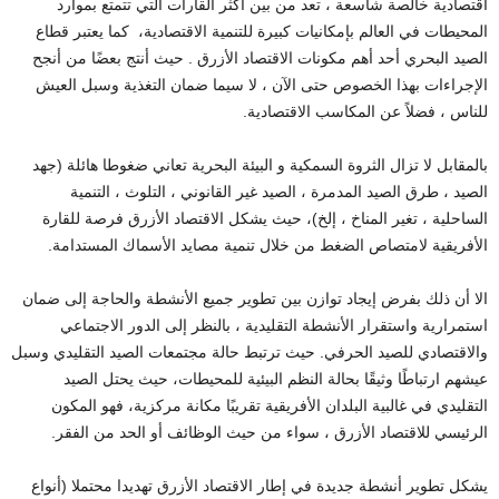
اقتصادية خالصة شاسعة ، تعد من بين أكثر القارات التي تتمتع بموارد
المحيطات في العالم بإمكانيات كبيرة للتنمية الاقتصادية، كما يعتبر قطاع
الصيد البحري أحد أهم مكونات الاقتصاد الأزرق . حيث أنتج بعضًا من أنجح
الإجراءات بهذا الخصوص حتى الآن ، لا سيما ضمان التغذية وسبل العيش
للناس ، فضلاً عن المكاسب الاقتصادية.
بالمقابل لا تزال الثروة السمكية و البيئة البحرية تعاني ضغوطا هائلة (جهد
الصيد ، طرق الصيد المدمرة ، الصيد غير القانوني ، التلوث ، التنمية
الساحلية ، تغير المناخ ، إلخ)، حيث يشكل الاقتصاد الأزرق فرصة للقارة
الأفريقية لامتصاص الضغط من خلال تنمية مصايد الأسماك المستدامة.
الا أن ذلك بفرض إيجاد توازن بين تطوير جميع الأنشطة والحاجة إلى ضمان
استمرارية واستقرار الأنشطة التقليدية ، بالنظر إلى الدور الاجتماعي
والاقتصادي للصيد الحرفي. حيث ترتبط حالة مجتمعات الصيد التقليدي وسبل
عيشهم ارتباطًا وثيقًا بحالة النظم البيئية للمحيطات، حيث يحتل الصيد
التقليدي في غالبية البلدان الأفريقية تقريبًا مكانة مركزية، فهو المكون
الرئيسي للاقتصاد الأزرق ، سواء من حيث الوظائف أو الحد من الفقر.
يشكل تطوير أنشطة جديدة في إطار الاقتصاد الأزرق تهديدا محتملا (أنواع