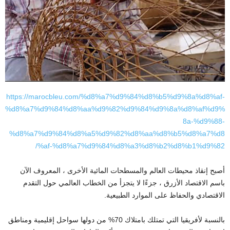
https://marocbleu.com/%d8%a7%d9%84%d8%b5%d9%8a%d8%af-
%d8%a7%d9%84%d8%aa%d9%82%d9%84%d9%8a%d8%af%d9%
8a-%d9%88-
%d8%a7%d9%84%d8%a5%d9%82%d8%aa%d8%b5%d8%a7%d8
%af-%d8%a7%d9%84%d8%a3%d8%b2%d8%b1%d9%82/
أصبح إنقاذ محيطات العالم والمسطحات المائية الأخرى ، المعروف الآن
باسم الاقتصاد الأزرق ، جزءًا لا يتجزأ من الخطاب العالمي حول التقدم
الاقتصادي والحفاظ على الموارد الطبيعية.
بالنسبة لأفريقيا التي تمتلك بامتلاك 70% من دولها سواحل إقليمية ومناطق