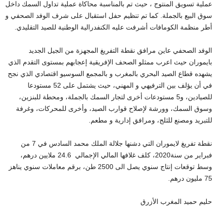
عملية تسويق المنتوج ، حيث تم بالمناسبة محاكاة عملية تداول السمك داخل
سوق البيع بالجملة. كما تم تنظيم حفل استقبال على شرف الوفد الصحفي و
أطر منظمة الكومافات أشرفت عليه الكنفدرالية الوطنية للصيد التقليدي.
الوفد الصحفي عاين مرافق نقطة التفريغ المجهزة من الجيل الجديد
بايموران حيث اعرب ممثلو الصحف الإفريقية إعجابهم بمستوى التقدم الذي
يشهده قطاع الصيد البحري بالمغرب و بالمجمع السوسيو اقتصادي الذي نجح
في أن يؤلف بين الترفيهي و المهني، حيث يشتمل على 52 مستودعا
للصيادين، و5 مستودعات أخرى لتجار السمك بالجملة، ومحطة للبنزين،
وسوق السمك، وورشة لإصلاح قوارب الصيد، وأخرى للمحركات، وغرفة
للتبريد ومصنع للثلج، ومرافق إدارية و مطعم.
نقطة تفريغ لايموران التي دشنها جلالة الملك محمد السادس في 7 من
فبراير من سنة2020، كلف غلافها المالي الإجمالي 24.6 ملايين درهم،
وسط توقعات إنتاج سنوي يصل الى 2500 طن، برقم معاملات سنوي يناهز
75 مليون درهم.
حليم حميد المغرب الأزرق