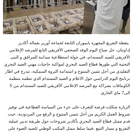
بنقطة التفريغ المجهزة بايموران التابعة لجماعة أورير بعمالة أكادير
إداوتنان، حل صباح اليوم الوفد الصحفي الأفريقي التابع للمرصد الإعلامي
الأفريقي للصيد المستدام، في جولة استطلاعية ميدانية للمرافق و البنى
التحتية التي طورها قطاع الصيد البحري لمواكبة حاجيات مهني الصيد البحري
التقليدي من أجل تثمين المنتوج و استدامة الثروة السمكية، تندرج في اطار
برنامج اليوم الدراسي حول الاعلام و الصيد المستدام الذي تنظمه منظمة
الكومافات بشراكة مع المرصد الإعلامي الأفريقي للصيد المستدام من 5
الى7 ماي الجاري.
الزيارة شكلت فرصة للتعرف على جزء من السياسة القطاعية في توفير
شروط العمل الكريم من أجل تثمين المنتوج و الرفع من المردودية، حيث
قدم ممثل قطاع الصيد البحري بأكادير شروحات حول طريقة تدبير عملية
التفريغ و مسار التتبع ،فيما سلط ممثل المكتب الوطني للصيد الضوء على