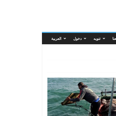
نا
تنويه
دخول
العربية