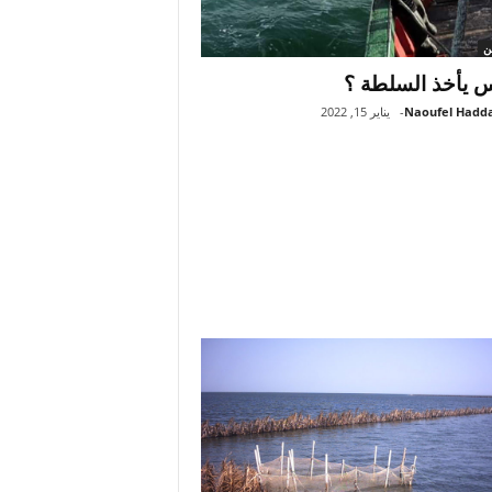
ين
س يأخذ السلطة ؟
Naoufel Hadd
-
يناير 15, 2022