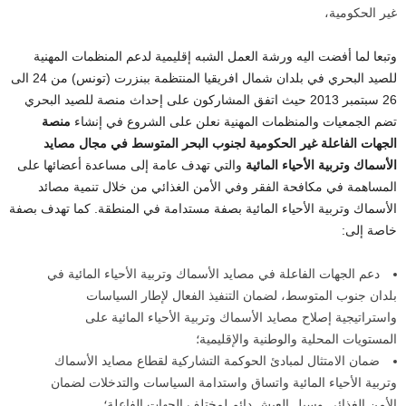
غير الحكومية،
وتبعا لما أفضت اليه ورشة العمل الشبه إقليمية لدعم المنظمات المهنية
للصيد البحري في بلدان شمال افريقيا المنتظمة ببنزرت (تونس) من 24 الى
26 سبتمبر 2013 حيث اتفق المشاركون على إحداث منصة للصيد البحري
تضم الجمعيات والمنظمات المهنية نعلن على الشروع في إنشاء
منصة
الجهات الفاعلة غير الحكومية لجنوب البحر المتوسط في مجال مصايد
الأسماك وتربية الأحياء المائية
والتي تهدف عامة إلى مساعدة أعضائها على
المساهمة في مكافحة الفقر وفي الأمن الغذائي من خلال تنمية مصائد
الأسماك وتربية الأحياء المائية بصفة مستدامة في المنطقة. كما تهدف بصفة
خاصة إلى:
دعم الجهات الفاعلة في مصايد الأسماك وتربية الأحياء المائية في
بلدان جنوب المتوسط، لضمان التنفيذ الفعال لإطار السياسات
واستراتيجية إصلاح مصايد الأسماك وتربية الأحياء المائية على
المستويات المحلية والوطنية والإقليمية؛
ضمان الامتثال لمبادئ الحوكمة التشاركية لقطاع مصايد الأسماك
وتربية الأحياء المائية واتساق واستدامة السياسات والتدخلات لضمان
الأمن الغذائي وسبل العيش دائم لمختلف الجهات الفاعلة؛