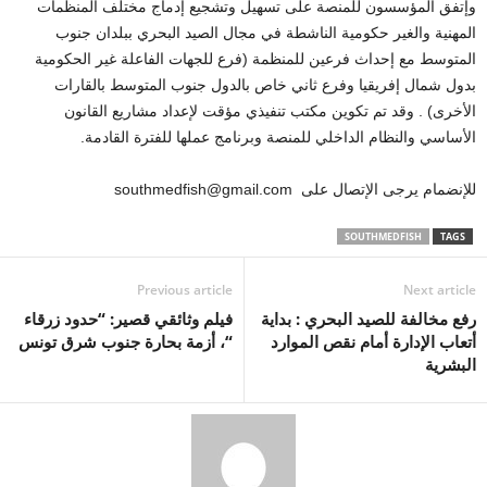
وإتفق المؤسسون للمنصة على تسهيل وتشجيع إدماج مختلف المنظمات
المهنية والغير حكومية الناشطة في مجال الصيد البحري ببلدان جنوب
المتوسط مع إحداث فرعين للمنظمة (فرع للجهات الفاعلة غير الحكومية
بدول شمال إفريقيا وفرع ثاني خاص بالدول جنوب المتوسط بالقارات
الأخرى) . وقد تم تكوين مكتب تنفيذي مؤقت لإعداد مشاريع القانون
الأساسي والنظام الداخلي للمنصة وبرنامج عملها للفترة القادمة.
للإنضمام يرجى الإتصال على southmedfish@gmail.com
SOUTHMEDFISH
TAGS
Previous article
Next article
رفع مخالفة للصيد البحري : بداية
فيلم وثائقي قصير: “حدود زرقاء
أتعاب الإدارة أمام نقص الموارد
“، أزمة بحارة جنوب شرق تونس
البشرية