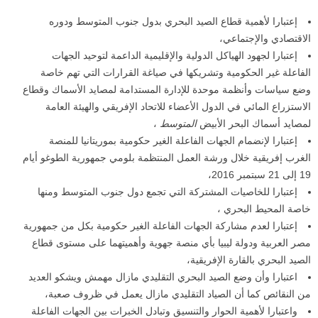
إعتبارا لأهمية قطاع الصيد البحري بدول جنوب المتوسط ودوره
الاقتصادي والإجتماعي،
إعتبارا لجهود الهياكل الدولية والإقليمية الداعمة لتوحيد الجهات
الفاعلة غير الحكومية وتشريكها في صياغة القرارات التي تهم خاصة
وضع سياسات وأنظمة موحدة للإدارة المستدامة لمصايد الأسماك وقطاع
الاستزراع المائي في الدول الأعضاء للاتحاد الإفريقي والهيئة العامة
لمصايد أسماك البحر الأبيض
المتوسط
،
إعتبارا لإنضمام الجهات الفاعلة الغير حكومية بموريتانيا للمنصة
الغرب إفريقية خلال ورشة العمل المنتظمة بلومي جمهورية الطوغو أيام
19 إلى 21 سبتمبر 2016،
إعتبارا للخاصيات المشتركة التي تجمع دول جنوب المتوسط ومنها
خاصة المحيط البحري ،
إعتبارا لعدم مشاركة الجهات الفاعلة الغير حكومية بكل من جمهورية
مصر العربية ودولة ليبيا بأي منصة جهوية وأهميتهما على مستوى قطاع
الصيد البحري بالقارة الإفريقية،
اعتبارا وأن وضع الصيد البحري التقليدي مازال مهمش ويشكو العديد
من النقائص كما أن الصياد التقليدي مازال يعمل في ظروف صعبة،
واعتبارا لأهمية الحوار والتنسيق وتبادل الخبرات بين الجهات الفاعلة