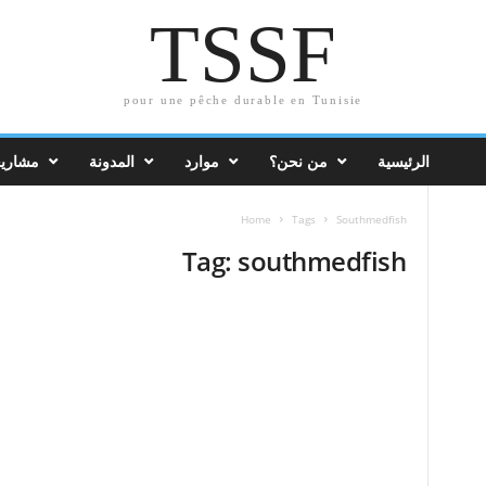
TSSF
pour une pêche durable en Tunisie
الرئيسية
من نحن؟
موارد
المدونة
مشاريع
Home
Tags
Southmedfish
Tag: southmedfish