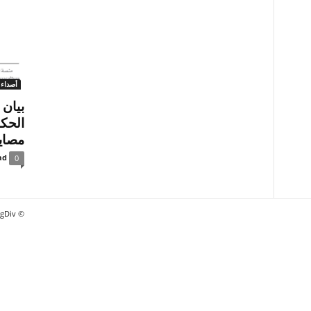
أصداء 
بيان 
الحك
مصايد
ad
0
© Newsmag WordPress Theme by TagDiv