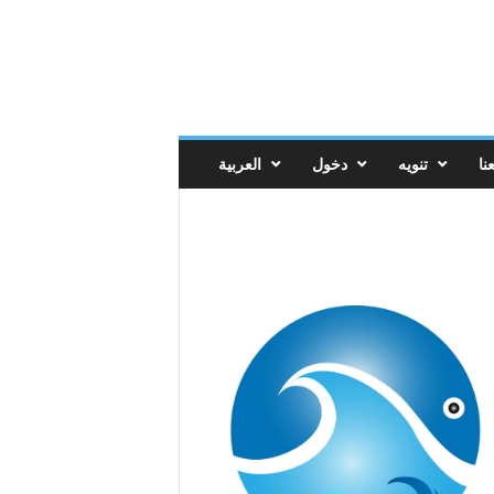
نا
تنويه
دخول
العربية