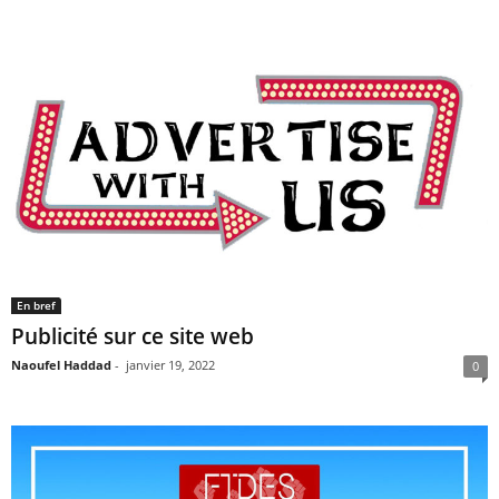
En bref
Publicité sur ce site web
Naoufel Haddad
-
janvier 19, 2022
0