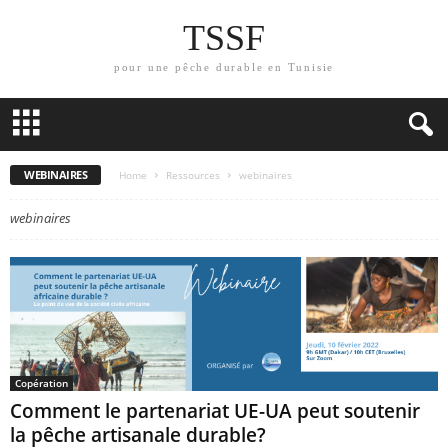
TSSF
pour une pêche durable en Tunisie
WEBINAIRES
Home
Ressources
webinaires
webinaires
Copération
Comment le partenariat UE-UA peut soutenir
la pêche artisanale durable?