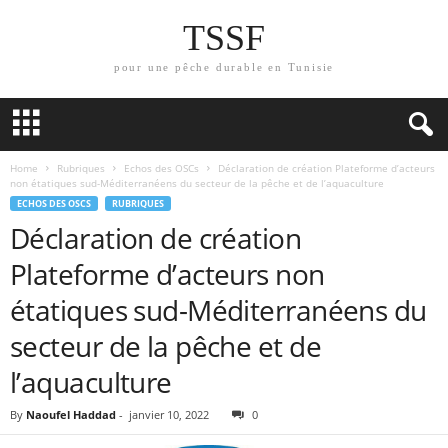
TSSF
pour une pêche durable en Tunisie
Home
Rubriques
Echos des OSCs
Déclaration de création Plateforme d’acteurs
non étatiques sud-Méditerranéens du secteur de la pêche et de l’aquaculture
ECHOS DES OSCS
RUBRIQUES
Déclaration de création
Plateforme d’acteurs non
étatiques sud-Méditerranéens du
secteur de la pêche et de
l’aquaculture
By
Naoufel Haddad
-
janvier 10, 2022
0