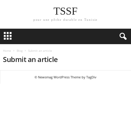
TSSF
pour une pêche durable en Tunisie
Home
Blog
Submit an article
Submit an article
© Newsmag WordPress Theme by TagDiv