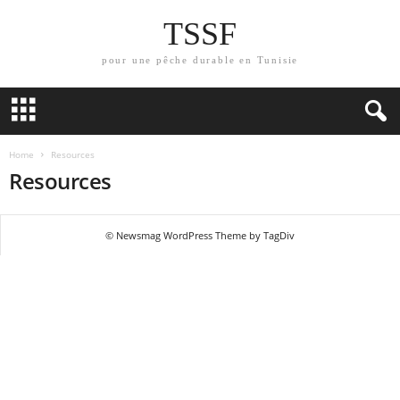
TSSF
pour une pêche durable en Tunisie
Home
Resources
Resources
© Newsmag WordPress Theme by TagDiv