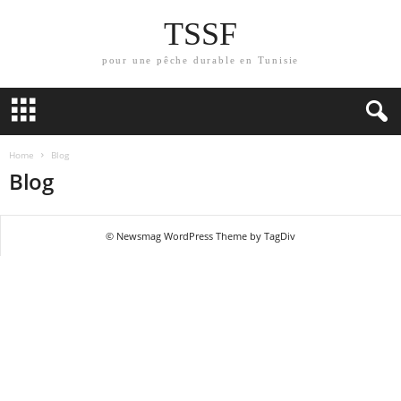
TSSF
pour une pêche durable en Tunisie
Home
Blog
Blog
© Newsmag WordPress Theme by TagDiv