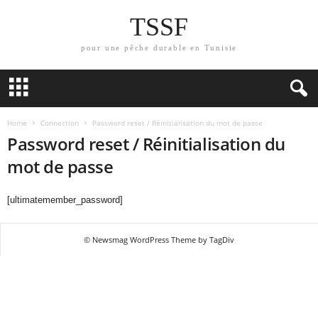
TSSF
pour une pêche durable en Tunisie
Home
Connection
Password reset / Réinitialisation du mot de passe
Password reset / Réinitialisation du
mot de passe
[ultimatemember_password]
© Newsmag WordPress Theme by TagDiv