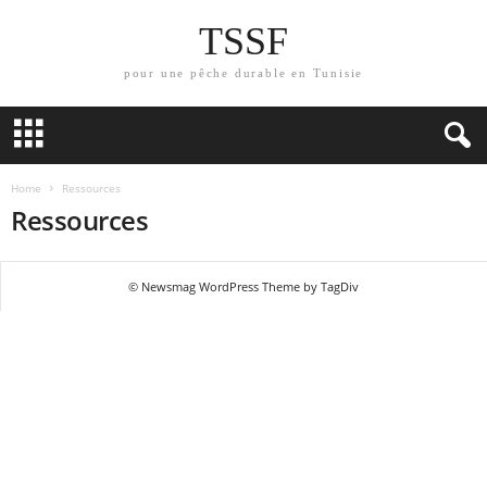
TSSF
pour une pêche durable en Tunisie
Home
Ressources
Ressources
© Newsmag WordPress Theme by TagDiv