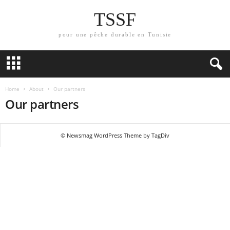
TSSF
pour une pêche durable en Tunisie
Home
About
Our partners
Our partners
© Newsmag WordPress Theme by TagDiv