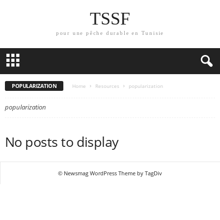
TSSF
pour une pêche durable en Tunisie
POPULARIZATION
Home
Resources
popularization
popularization
No posts to display
© Newsmag WordPress Theme by TagDiv