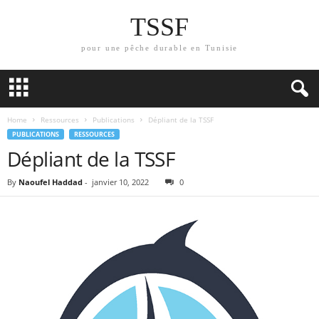
TSSF
pour une pêche durable en Tunisie
Home
Ressources
Publications
Dépliant de la TSSF
PUBLICATIONS
RESSOURCES
Dépliant de la TSSF
By
Naoufel Haddad
-
janvier 10, 2022
0