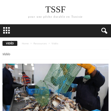
TSSF
pour une pêche durable en Tunisie
VIDÉO
Home
Ressources
Vidéo
Vidéo