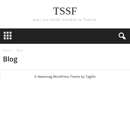
TSSF
pour une pêche durable en Tunisie
Home
Blog
Blog
© Newsmag WordPress Theme by TagDiv