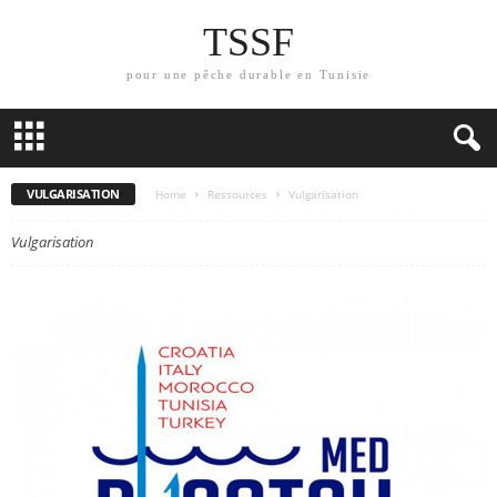
TSSF
pour une pêche durable en Tunisie
VULGARISATION
Home
Ressources
Vulgarisation
Vulgarisation