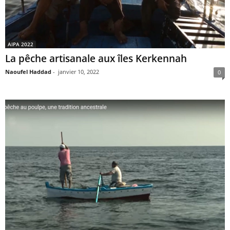
AIPA 2022
La pêche artisanale aux îles Kerkennah
Naoufel Haddad
-
janvier 10, 2022
0