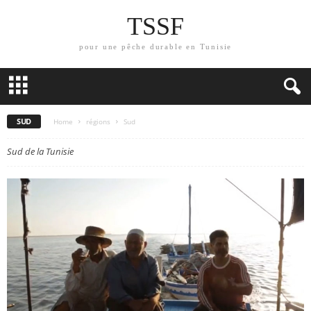
TSSF
pour une pêche durable en Tunisie
SUD
Home
régions
Sud
Sud de la Tunisie