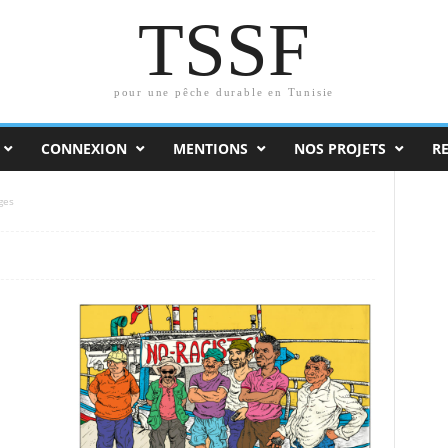
TSSF
pour une pêche durable en Tunisie
CONNEXION
MENTIONS
NOS PROJETS
R
ges