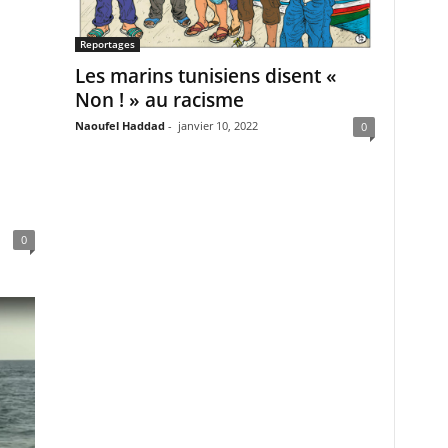
Reportages
Les marins tunisiens disent «
Non ! » au racisme
Naoufel Haddad
-
janvier 10, 2022
0
0