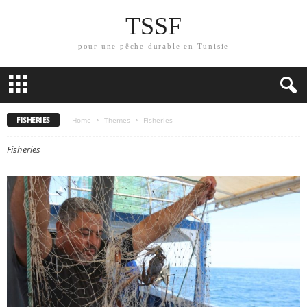
TSSF
pour une pêche durable en Tunisie
FISHERIES
Home
Themes
Fisheries
Fisheries