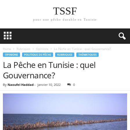
TSSF
pour une pêche durable en Tunisie
Home
Rubriques
Opinions
La Pêche en Tunisie : quel Gouvernance?
OPINIONS
POLITIQUE DE PÊCHE
RUBRIQUES
THÉMATIQUES
La Pêche en Tunisie : quel
Gouvernance?
By
Naoufel Haddad
-
janvier 10, 2022
0