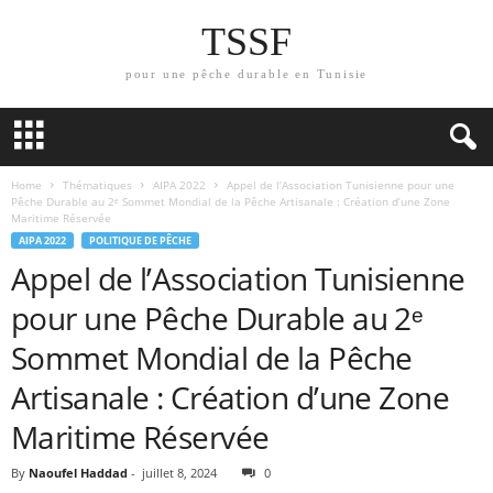
TSSF
pour une pêche durable en Tunisie
Home
Thématiques
AIPA 2022
Appel de l’Association Tunisienne pour une
Pêche Durable au 2ᵉ Sommet Mondial de la Pêche Artisanale : Création d’une Zone
Maritime Réservée
AIPA 2022
POLITIQUE DE PÊCHE
Appel de l’Association Tunisienne
pour une Pêche Durable au 2ᵉ
Sommet Mondial de la Pêche
Artisanale : Création d’une Zone
Maritime Réservée
By
Naoufel Haddad
-
juillet 8, 2024
0