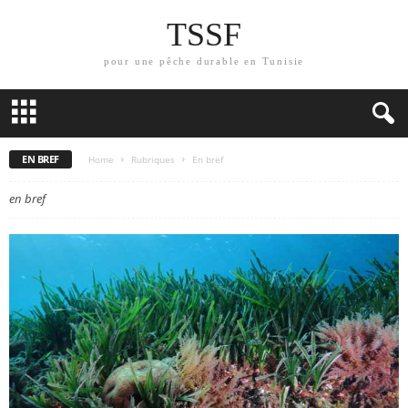
TSSF
pour une pêche durable en Tunisie
EN BREF
Home
Rubriques
En bref
en bref