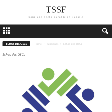
TSSF
pour une pêche durable en Tunisie
ECHOS DES OSCS
Home
Rubriques
Echos des OSCs
Echos des OSCs